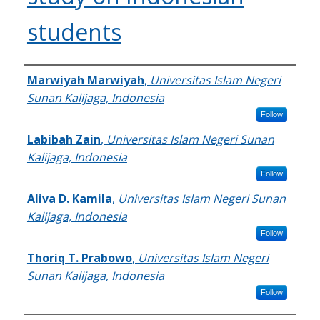
students
Authors
Marwiyah Marwiyah
,
Universitas Islam Negeri
Sunan Kalijaga, Indonesia
Follow
Labibah Zain
,
Universitas Islam Negeri Sunan
Kalijaga, Indonesia
Follow
Aliva D. Kamila
,
Universitas Islam Negeri Sunan
Kalijaga, Indonesia
Follow
Thoriq T. Prabowo
,
Universitas Islam Negeri
Sunan Kalijaga, Indonesia
Follow